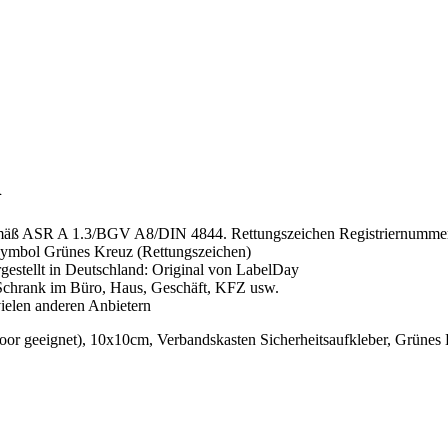
n
gemäß ASR A 1.3/BGV A8/DIN 4844. Rettungszeichen Registriernumme
Symbol Grünes Kreuz (Rettungszeichen)
gestellt in Deutschland: Original von LabelDay
 Schrank im Büro, Haus, Geschäft, KFZ usw.
vielen anderen Anbietern
door geeignet), 10x10cm, Verbandskasten Sicherheitsaufkleber, Grün