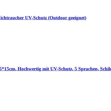
chtraucher UV-Schutz (Outdoor geeignet)
15*15cm, Hochwertig mit UV-Schutz, 5 Sprachen, Sch